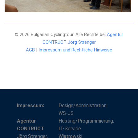
© 2026 Bulgarian Cyclingtour. Alle Rechte bei
Agentur
CONTRUCT Jörg Strenger
AGB
|
Impressum und Rechtliche Hinweise
Impressum:
Design/Administration:
WS-JS
Agentur
Hosting/Programmierung:
CONTRUCT
IT-Service
Jörg Strenger,
Wiatrowski