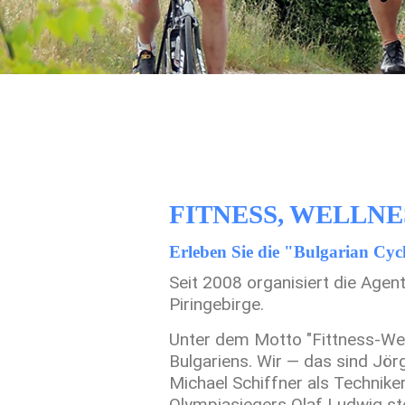
FITNESS, WELLNE
Erleben Sie die "Bulgarian Cycl
Seit 2008 organisiert die Age
Piringebirge.
Unter dem Motto "Fittness-Well
Bulgariens. Wir — das sind Jörg
Michael Schiffner als Technike
Olympiasiegers Olaf Ludwig st